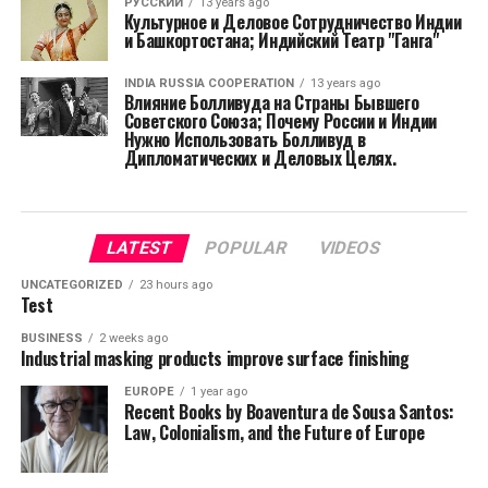
РУССКИЙ
13 years ago
Культурное и Деловое Сотрудничество Индии
и Башкортостана; Индийский Театр "Ганга"
INDIA RUSSIA COOPERATION
13 years ago
Влияние Болливуда на Страны Бывшего
Советского Союза; Почему России и Индии
Нужно Использовать Болливуд в
Дипломатических и Деловых Целях.
LATEST
POPULAR
VIDEOS
UNCATEGORIZED
23 hours ago
Test
BUSINESS
2 weeks ago
Industrial masking products improve surface finishing
EUROPE
1 year ago
Recent Books by Boaventura de Sousa Santos:
Law, Colonialism, and the Future of Europe