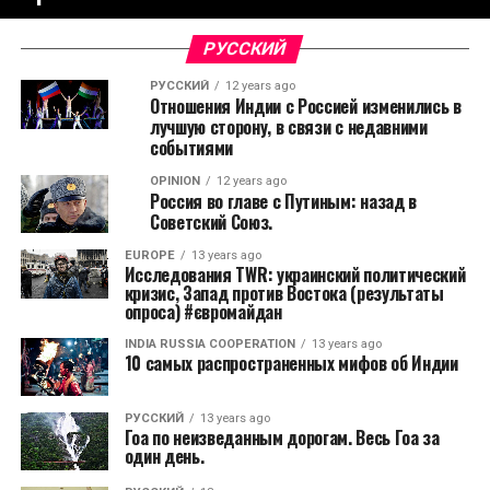
РУССКИЙ
РУССКИЙ
12 years ago
Отношения Индии с Россией изменились в
лучшую сторону, в связи с недавними
событиями
OPINION
12 years ago
Россия во главе с Путиным: назад в
Советский Союз.
EUROPE
13 years ago
Исследования TWR: украинский политический
кризис, Запад против Востока (результаты
опроса) #євромайдан
INDIA RUSSIA COOPERATION
13 years ago
10 самых распространенных мифов об Индии
РУССКИЙ
13 years ago
Гоа по неизведанным дорогам. Весь Гоа за
один день.